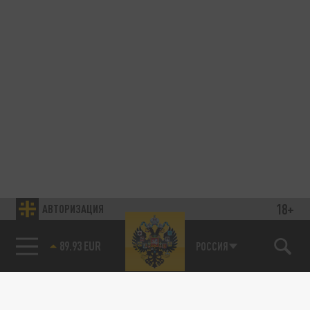
18+
АВТОРИЗАЦИЯ
89.93 EUR
РОССИЯ