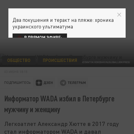
Два покушения и теракт на пляже: хроника
украинского ультиматума
В ПРЯМОМ ЭФИРЕ:
ОБЩЕСТВО
ПРОИСШЕСТВИЯ
© KONSTANTIN KOKOSHKIN/GLOBALLOOKPRESS
03 ИЮНЯ 18:15
ПОДПИШИТЕСЬ:
Информатор WADA избил в Петербурге
мужчину и женщину
Легкоатлет Александр Хютте в 2017 году
стал информатором WADA и давал