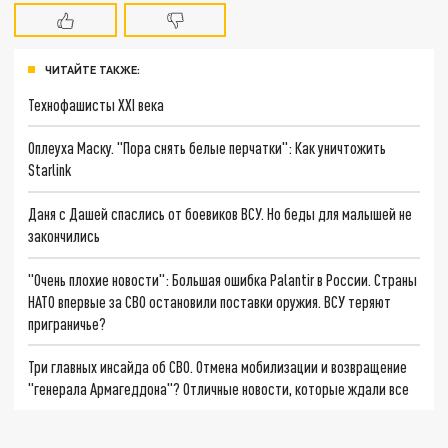
ЧИТАЙТЕ ТАКЖЕ:
Технофашисты XXI века
Оплеуха Маску. "Пора снять белые перчатки": Как уничтожить
Starlink
Даня с Дашей спаслись от боевиков ВСУ. Но беды для малышей не
закончились
"Очень плохие новости": Большая ошибка Palantir в России. Страны
НАТО впервые за СВО остановили поставки оружия. ВСУ теряют
приграничье?
Три главных инсайда об СВО. Отмена мобилизации и возвращение
"генерала Армагеддона"? Отличные новости, которые ждали все