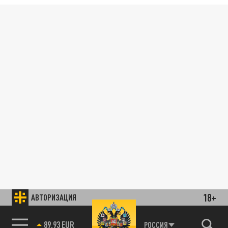
18+
АВТОРИЗАЦИЯ
89.93 EUR
РОССИЯ