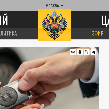
МОСКВА
ИЙ
Ц
АЛИТИКА
ЭФИР