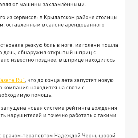
ставляют машины захламлёнными.
о из сервисов: в Крылатском районе столицы
м, оставленным в салоне арендованного
твовала резкую боль в ноге, из голени пошла
ела дочь, обнаружил открытый шприц с
тало известно позднее, в шприце находилось
Газете.Ru"
, что до конца лета запустят новую
о компания находится на связи с
необходимую помощь.
т запущена новая система рейтинга вождения
ть нарушителей и точечно работать с такими
с врачом-терапевтом Надеждой Чернышовой