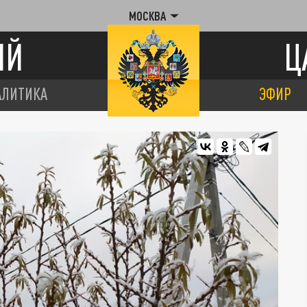
МОСКВА
ИЙ
Ц
АЛИТИКА
ЭФИР