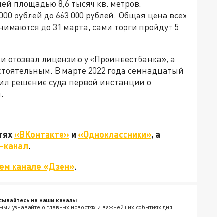
щей площадью 8,6 тысяч кв. метров.
000 рублей до 663 000 рублей. Общая цена всех
нимаются до 31 марта, сами торги пройдут 5
ии отозвал лицензию у «Проинвестбанка», а
стоятельным. В марте 2022 года семнадцатый
л решение суда первой инстанции о
.
етях
«ВКонтакте»
и
«Одноклассники»
, а
-канал
.
ем канале «Дзен»
.
сывайтесь на наши каналы
ыми узнавайте о главных новостях и важнейших событиях дня.