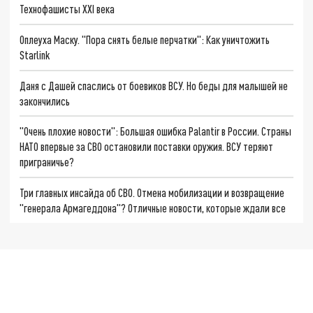
Технофашисты XXI века
Оплеуха Маску. "Пора снять белые перчатки": Как уничтожить
Starlink
Даня с Дашей спаслись от боевиков ВСУ. Но беды для малышей не
закончились
"Очень плохие новости": Большая ошибка Palantir в России. Страны
НАТО впервые за СВО остановили поставки оружия. ВСУ теряют
приграничье?
Три главных инсайда об СВО. Отмена мобилизации и возвращение
"генерала Армагеддона"? Отличные новости, которые ждали все