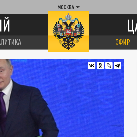
МОСКВА
ИЙ
Ц
АЛИТИКА
ЭФИР