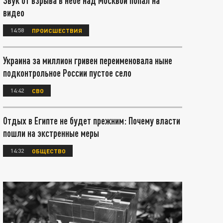
Звук от взрыва в небе над Москвой попал на
видео
14:58
ПРОИСШЕСТВИЯ
Украина за миллион гривен переименовала ныне
подконтрольное России пустое село
14:42
СВО
Отдых в Египте не будет прежним: Почему власти
пошли на экстренные меры
14:32
ОБЩЕСТВО