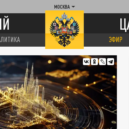
МОСКВА
ИЙ
Ц
АЛИТИКА
ЭФИР