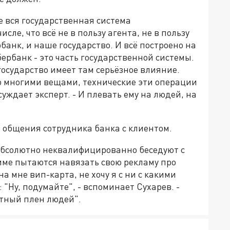
е вся государственная система
сле, что всё не в пользу агента, не в пользу
банк, и наше государство. И всё построено на
ербанк - это часть государственной системы.
государство имеет там серьёзное влияние.
со многими вещами, технические эти операции
ссуждает эксперт. - И плевать ему на людей, на
е общения сотрудника банка с клиентом.
абсолютно неквалифицированно беседуют с
име пытаются навязать свою рекламу про
а мне вип-карта, не хочу я с ни с какими
 "Ну, подумайте", - вспоминает Сухарев. -
итный плен людей".