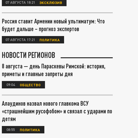
07 АВГУСТА 18:21
ЭКСКЛЮЗИВ
Россия ставит Армении новый ультиматум: Что
будет дальше – прогноз экспертов
07 АВГУСТА 17:21
ПОЛИТИКА
НОВОСТИ РЕГИОНОВ
8 августа — день Параскевы Римской: история,
приметы и главные запреты дня
09:04
ОБЩЕСТВО
Алаудинов назвал нового главкома ВСУ
«страшнейшим русофобом» и связал с ударами по
детям
08:55
ПОЛИТИКА