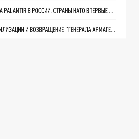
"ОЧЕНЬ ПЛОХИЕ НОВОСТИ": БОЛЬШАЯ ОШИБКА PALANTIR В РОССИИ. СТРАНЫ НАТО ВПЕРВЫЕ ЗА СВО ОСТАНОВИЛИ ПОСТАВКИ ОРУЖИЯ. ВСУ ТЕРЯЮТ ПРИГРАНИЧЬЕ?
ТРИ ГЛАВНЫХ ИНСАЙДА ОБ СВО. ОТМЕНА МОБИЛИЗАЦИИ И ВОЗВРАЩЕНИЕ "ГЕНЕРАЛА АРМАГЕДДОНА"? ОТЛИЧНЫЕ НОВОСТИ, КОТОРЫЕ ЖДАЛИ ВСЕ