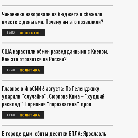
Чиновники наворовали из бюджета и сбежали
вместе с деньгами. Почему им это позволили?
14:52
ОБЩЕСТВО
США нарастили обмен разведданными с Киевом.
Как это отразится на России?
12:48
ПОЛИТИКА
Главное в ИноСМИ 6 августа: По Геленджику
ударили "случайно". Сюрприз Кима – "худший
расклад". Германия "перехватила" дрон
11:00
ПОЛИТИКА
В городе дым, сбиты десятки БПЛА: Ярославль