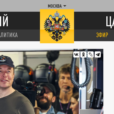
МОСКВА
ИЙ
Ц
АЛИТИКА
ЭФИР