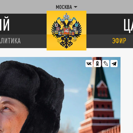
МОСКВА
ИЙ
Ц
АЛИТИКА
ЭФИР