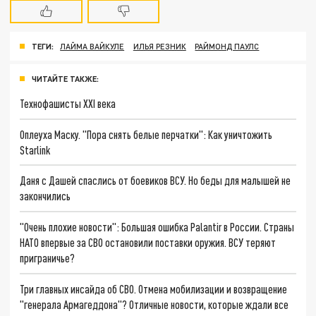
ТЕГИ:
ЛАЙМА ВАЙКУЛЕ
ИЛЬЯ РЕЗНИК
РАЙМОНД ПАУЛС
ЧИТАЙТЕ ТАКЖЕ:
Технофашисты XXI века
Оплеуха Маску. "Пора снять белые перчатки": Как уничтожить
Starlink
Даня с Дашей спаслись от боевиков ВСУ. Но беды для малышей не
закончились
"Очень плохие новости": Большая ошибка Palantir в России. Страны
НАТО впервые за СВО остановили поставки оружия. ВСУ теряют
приграничье?
Три главных инсайда об СВО. Отмена мобилизации и возвращение
"генерала Армагеддона"? Отличные новости, которые ждали все