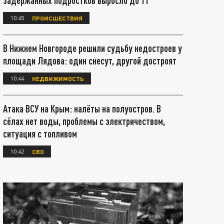
задержанных подростков выросло до 11
10:45
ПРОИСШЕСТВИЯ
В Нижнем Новгороде решили судьбу недостроев у
площади Лядова: один снесут, другой достроят
10:44
НЕДВИЖИМОСТЬ
Атака ВСУ на Крым: налёты на полуостров. В
сёлах нет воды, проблемы с электричеством,
ситуация с топливом
10:42
СВО