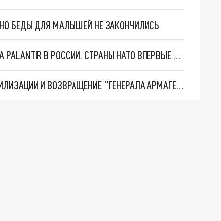
. НО БЕДЫ ДЛЯ МАЛЫШЕЙ НЕ ЗАКОНЧИЛИСЬ
"ОЧЕНЬ ПЛОХИЕ НОВОСТИ": БОЛЬШАЯ ОШИБКА PALANTIR В РОССИИ. СТРАНЫ НАТО ВПЕРВЫЕ ЗА СВО ОСТАНОВИЛИ ПОСТАВКИ ОРУЖИЯ. ВСУ ТЕРЯЮТ ПРИГРАНИЧЬЕ?
ТРИ ГЛАВНЫХ ИНСАЙДА ОБ СВО. ОТМЕНА МОБИЛИЗАЦИИ И ВОЗВРАЩЕНИЕ "ГЕНЕРАЛА АРМАГЕДДОНА"? ОТЛИЧНЫЕ НОВОСТИ, КОТОРЫЕ ЖДАЛИ ВСЕ