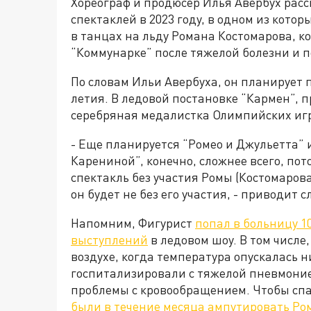
Хореограф и продюсер Илья Авербух расс
спектаклей в 2023 году, в одном из кото
в танцах на льду Романа Костомарова, к
“Коммунарке” после тяжелой болезни и 
По словам Ильи Авербуха, он планирует п
летия. В ледовой постановке “Кармен”, 
серебряная медалистка Олимпийских иг
- Еще планируется “Ромео и Джульетта” и
Карениной”, конечно, сложнее всего, пото
спектакль без участия Ромы (Костомарова
он будет не без его участия, - приводит 
Напомним, Фигурист
попал в больницу 1
выступлений
в ледовом шоу. В том числе
воздухе, когда температура опускалась н
госпитализировали с тяжелой пневмонией
проблемы с кровообращением. Чтобы спа
были в течение месяца ампутировать Ром