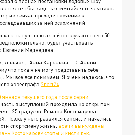
казал о планах постановки ледовых шоу-
рых он хотел бы видеть олимпийского чемпиона
оторый сейчас проходит лечение в
последовавших за ней осложнений.
оказать пул спектаклей по случаю своего 50-
предположительно, будет участвовать
р Евгения Медведева.
, конечно, “Анна Каренина”. С “Анной
му что пока я не могу представить себе
). Мы все все понимаем. Я очень надеюсь, что
слова хореографа
Sport24
.
0 января текущего года после серии
, часть выступлений проходила на открытом
иже -25 градусов. Романа Костомарова
. Позже у него развился сепсис, и начались
сти спортсмену жизнь,
врачи вынуждены
ану Костомарову стопы и кисти рук
.