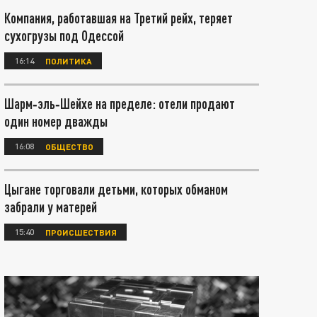
Компания, работавшая на Третий рейх, теряет
сухогрузы под Одессой
16:14
ПОЛИТИКА
Шарм‑эль‑Шейхе на пределе: отели продают
один номер дважды
16:08
ОБЩЕСТВО
Цыгане торговали детьми, которых обманом
забрали у матерей
15:40
ПРОИСШЕСТВИЯ