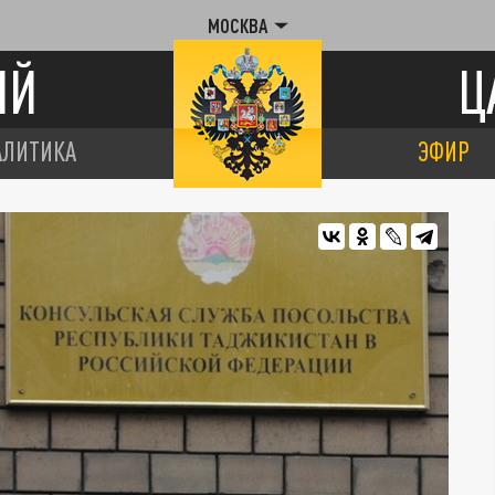
МОСКВА
ИЙ
Ц
АЛИТИКА
ЭФИР