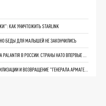
ТКИ": КАК УНИЧТОЖИТЬ STARLINK
. НО БЕДЫ ДЛЯ МАЛЫШЕЙ НЕ ЗАКОНЧИЛИСЬ
"ОЧЕНЬ ПЛОХИЕ НОВОСТИ": БОЛЬШАЯ ОШИБКА PALANTIR В РОССИИ. СТРАНЫ НАТО ВПЕРВЫЕ ЗА СВО ОСТАНОВИЛИ ПОСТАВКИ ОРУЖИЯ. ВСУ ТЕРЯЮТ ПРИГРАНИЧЬЕ?
ТРИ ГЛАВНЫХ ИНСАЙДА ОБ СВО. ОТМЕНА МОБИЛИЗАЦИИ И ВОЗВРАЩЕНИЕ "ГЕНЕРАЛА АРМАГЕДДОНА"? ОТЛИЧНЫЕ НОВОСТИ, КОТОРЫЕ ЖДАЛИ ВСЕ