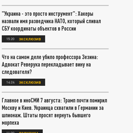
"Украина - это просто инструмент": Хакеры
назвали имя разведчика НАТО, который сливал
СБУ координаты объектов в России
15:20
ЭКСКЛЮЗИВ
Что на самом деле убило профессора Зезина:
Адвокат Реверука перекладывает вину на
следователя?
14:24
ЭКСКЛЮЗИВ
Главное в иноСМИ 7 августа: Трамп почти помирил
Москву и Киев. Украинца схватили в Германии за
шпионаж. Штаты просят вернуть бывшего
морпеха
11:00
ПОЛИТИКА