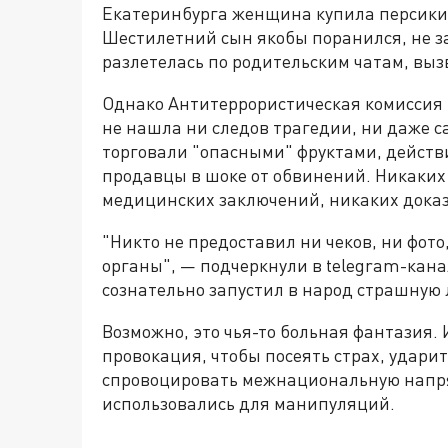
Екатеринбурга женщина купила персики,
Шестилетний сын якобы поранился, не з
разлетелась по родительским чатам, выз
Однако Антитеррористическая комиссия 
не нашла ни следов трагедии, ни даже сам
торговали "опасными" фруктами, действи
продавцы в шоке от обвинений. Никаких
медицинских заключений, никаких доказ
"Никто не предоставил ни чеков, ни фот
органы", — подчеркнули в telegram-кана
сознательно запустил в народ страшную 
Возможно, это чья-то больная фантазия.
провокация, чтобы посеять страх, удари
спровоцировать межнациональную напря
использовались для манипуляций.