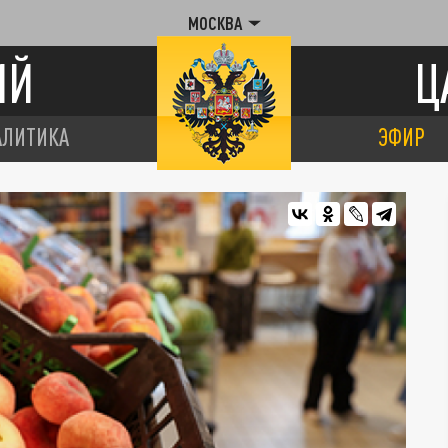
МОСКВА
ИЙ
Ц
АЛИТИКА
ЭФИР