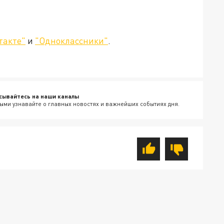
такте"
и
"Одноклассники"
.
сывайтесь на наши каналы
ыми узнавайте о главных новостях и важнейших событиях дня.