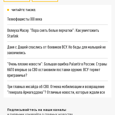
ЧИТАЙТЕ ТАКЖЕ:
Технофашисты XXI века
Оплеуха Маску. "Пора снять белые перчатки": Как уничтожить
Starlink
Даня с Дашей спаслись от боевиков ВСУ. Но беды для малышей не
закончились
"Очень плохие новости": Большая ошибка Palantir в России. Страны
НАТО впервые за СВО остановили поставки оружия. ВСУ теряют
приграничье?
Три главных инсайда об СВО. Отмена мобилизации и возвращение
"генерала Армагеддона"? Отличные новости, которые ждали все
Подписывайтесь на наши каналы
и первыми узнавайте о главных новостях