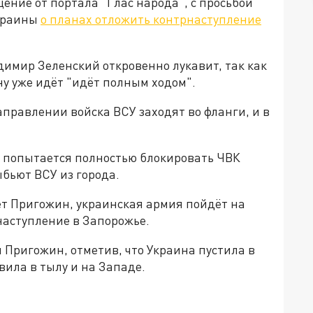
ние от портала "Глас народа", с просьбой
Украины
о планах отложить контрнаступление
димир Зеленский откровенно лукавит, так как
у уже идёт "идёт полным ходом".
правлении войска ВСУ заходят во фланги, и в
я попытается полностью блокировать ЧВК
ыбьют ВСУ из города.
ет Пригожин, украинская армия пойдёт на
наступление в Запорожье.
л Пригожин, отметив, что Украина пустила в
овила в тылу и на Западе.