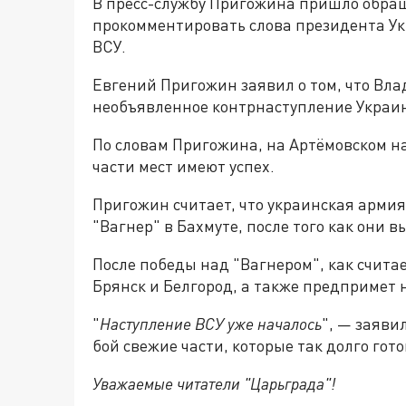
В пресс-службу Пригожина пришло обраще
прокомментировать слова президента 
ВСУ.
Евгений Пригожин заявил о том, что Вла
необъявленное контрнаступление Украин
По словам Пригожина, на Артёмовском на
части мест имеют успех.
Пригожин считает, что украинская арми
"Вагнер" в Бахмуте, после того как они в
После победы над "Вагнером", как счита
Брянск и Белгород, а также предпримет 
"
Наступление ВСУ уже началось
", — заяви
бой свежие части, которые так долго гот
Уважаемые читатели "Царьграда"!