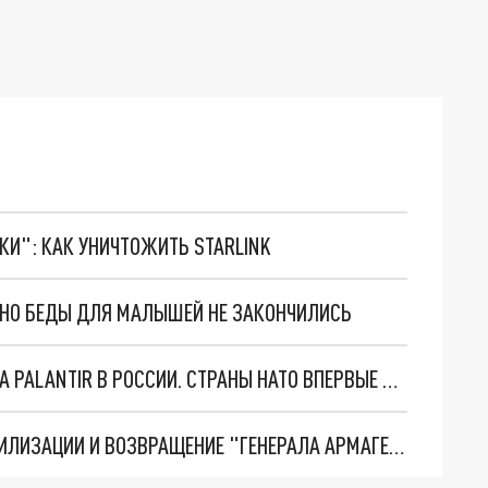
ТКИ": КАК УНИЧТОЖИТЬ STARLINK
. НО БЕДЫ ДЛЯ МАЛЫШЕЙ НЕ ЗАКОНЧИЛИСЬ
"ОЧЕНЬ ПЛОХИЕ НОВОСТИ": БОЛЬШАЯ ОШИБКА PALANTIR В РОССИИ. СТРАНЫ НАТО ВПЕРВЫЕ ЗА СВО ОСТАНОВИЛИ ПОСТАВКИ ОРУЖИЯ. ВСУ ТЕРЯЮТ ПРИГРАНИЧЬЕ?
ТРИ ГЛАВНЫХ ИНСАЙДА ОБ СВО. ОТМЕНА МОБИЛИЗАЦИИ И ВОЗВРАЩЕНИЕ "ГЕНЕРАЛА АРМАГЕДДОНА"? ОТЛИЧНЫЕ НОВОСТИ, КОТОРЫЕ ЖДАЛИ ВСЕ