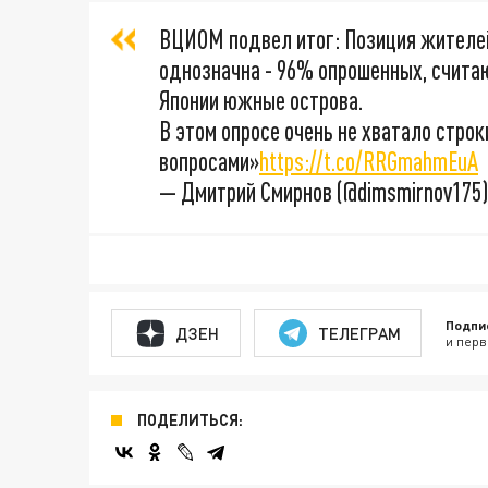
ВЦИОМ подвел итог: Позиция жителе
однозначна - 96% опрошенных, счита
Японии южные острова.
В этом опросе очень не хватало стро
вопросами»
https://t.co/RRGmahmEuA
— Дмитрий Смирнов (@dimsmirnov175
Подпи
ДЗЕН
ТЕЛЕГРАМ
и перв
ПОДЕЛИТЬСЯ: