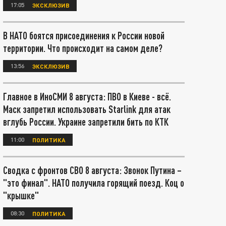
17:05
ЭКСКЛЮЗИВ
В НАТО боятся присоединения к России новой
территории. Что происходит на самом деле?
13:56
ЭКСКЛЮЗИВ
Главное в ИноСМИ 8 августа: ПВО в Киеве - всё.
Маск запретил использовать Starlink для атак
вглубь России. Украине запретили бить по КТК
11:00
ПОЛИТИКА
Сводка с фронтов СВО 8 августа: Звонок Путина –
"это финал". НАТО получила горящий поезд. Коц о
"крышке"
08:30
ПОЛИТИКА