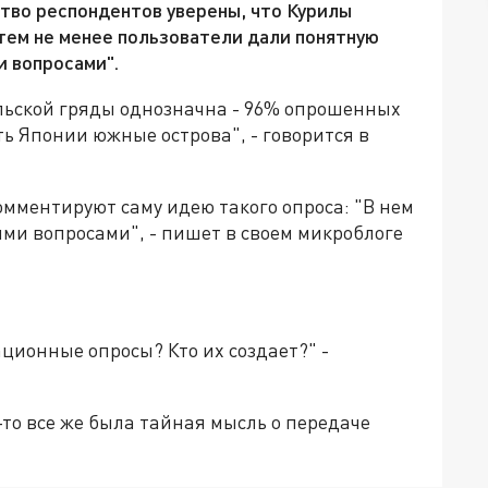
тво респондентов уверены, что Курилы
тем не менее пользователи дали понятную
и вопросами".
льской гряды однозначна - 96% опрошенны
х
ть Японии южные острова", -
говорится в
омментируют саму идею такого опроса: "
В
н
е
м
ими вопросами", -
пишет в своем микроблоге
ационные опросы? Кто их создает?" -
о-то все же была тайная мысль о передаче