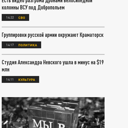
Есть видео разгрома дронами велосипедной
колонны ВСУ под Добропольем
14:22
СВО
Группировки русской армии окружают Краматорск
14:17
ПОЛИТИКА
Студия Александра Невского ушла в минус на $19
млн
14:11
КУЛЬТУРА