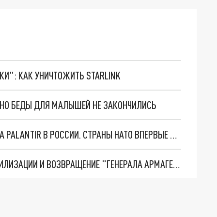
ТКИ": КАК УНИЧТОЖИТЬ STARLINK
. НО БЕДЫ ДЛЯ МАЛЫШЕЙ НЕ ЗАКОНЧИЛИСЬ
"ОЧЕНЬ ПЛОХИЕ НОВОСТИ": БОЛЬШАЯ ОШИБКА PALANTIR В РОССИИ. СТРАНЫ НАТО ВПЕРВЫЕ ЗА СВО ОСТАНОВИЛИ ПОСТАВКИ ОРУЖИЯ. ВСУ ТЕРЯЮТ ПРИГРАНИЧЬЕ?
ТРИ ГЛАВНЫХ ИНСАЙДА ОБ СВО. ОТМЕНА МОБИЛИЗАЦИИ И ВОЗВРАЩЕНИЕ "ГЕНЕРАЛА АРМАГЕДДОНА"? ОТЛИЧНЫЕ НОВОСТИ, КОТОРЫЕ ЖДАЛИ ВСЕ