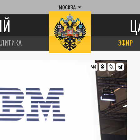
МОСКВА
ИЙ
Ц
АЛИТИКА
ЭФИР