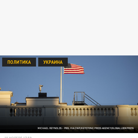
ПОЛИТИКА
УКРАИНА
MICHAEL REYNOLDS - POOL VIA CNP/KEYSTONE PRESS AGENCY/GLOBALLOOKPRESS
10 НОЯБРЯ 17:59