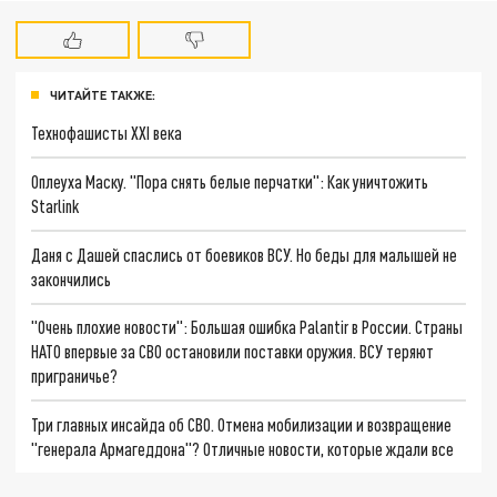
ЧИТАЙТЕ ТАКЖЕ:
Технофашисты XXI века
Оплеуха Маску. "Пора снять белые перчатки": Как уничтожить
Starlink
Даня с Дашей спаслись от боевиков ВСУ. Но беды для малышей не
закончились
"Очень плохие новости": Большая ошибка Palantir в России. Страны
НАТО впервые за СВО остановили поставки оружия. ВСУ теряют
приграничье?
Три главных инсайда об СВО. Отмена мобилизации и возвращение
"генерала Армагеддона"? Отличные новости, которые ждали все