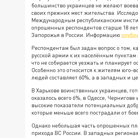
большинство украинцев не желают воеват
своих прежних мест жительства. Исслед
Международным республиканским инстит
опрошенных респондентов старше 18 лет 
Запорожья в России. Информацию
опубл
Респондентам был задан вопрос о том, к
русской армии к их населённым пунктам 
что не собирается уезжать и планирует о
Особенно это относится к жителям юго-в
людей составляет 60%, а в западных и ц
В Харькове воинственных украинцев, гот
оказалось всего 6%, в Одессе, Чернигове
высокие показатели потенциальных добро
которые меньше всего пострадали от бое
Однако небольшая часть опрошенных пла
прихода ВС России. В западных регионах