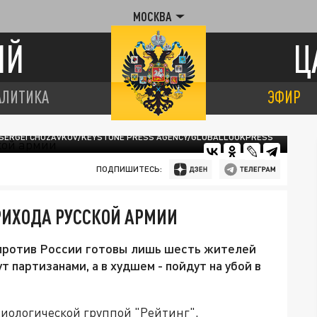
МОСКВА
ИЙ
Ц
АЛИТИКА
ЭФИР
SERGEI CHUZAVKOV/KEYSTONE PRESS AGENCY/GLOBALLOOKPRESS
ПОДПИШИТЕСЬ:
ПРИХОДА РУССКОЙ АРМИИ
 против России готовы лишь шесть жителей
т партизанами, а в худшем - пойдут на убой в
циологической группой "Рейтинг",