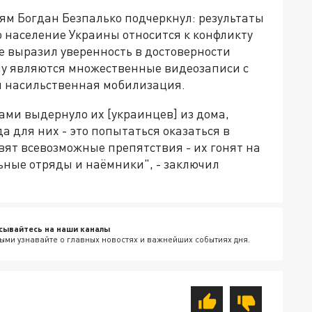
м Богдан Безпалько подчеркнул: результаты
о население Украины относится к конфликту
же выразил уверенность в достоверности
му являются множественные видеозаписи с
ся насильственная мобилизация.
ами выдернуло их [украинцев] из дома,
а для них - это попытаться оказаться в
авят всевозможные препятствия - их гонят на
льные отряды и наёмники", - заключил
сывайтесь на наши каналы
ыми узнавайте о главных новостях и важнейших событиях дня.