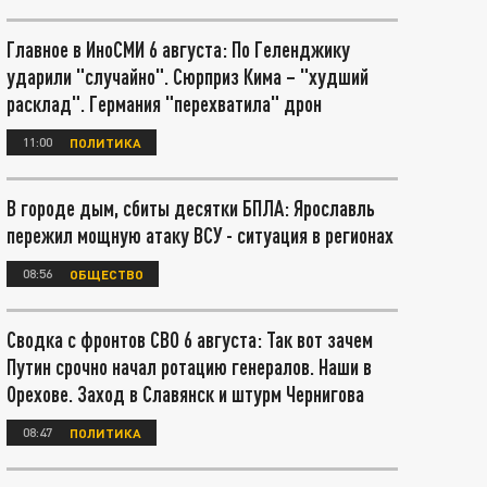
Главное в ИноСМИ 6 августа: По Геленджику
ударили "случайно". Сюрприз Кима – "худший
расклад". Германия "перехватила" дрон
11:00
ПОЛИТИКА
В городе дым, сбиты десятки БПЛА: Ярославль
пережил мощную атаку ВСУ - ситуация в регионах
08:56
ОБЩЕСТВО
Сводка с фронтов СВО 6 августа: Так вот зачем
Путин срочно начал ротацию генералов. Наши в
Орехове. Заход в Славянск и штурм Чернигова
08:47
ПОЛИТИКА