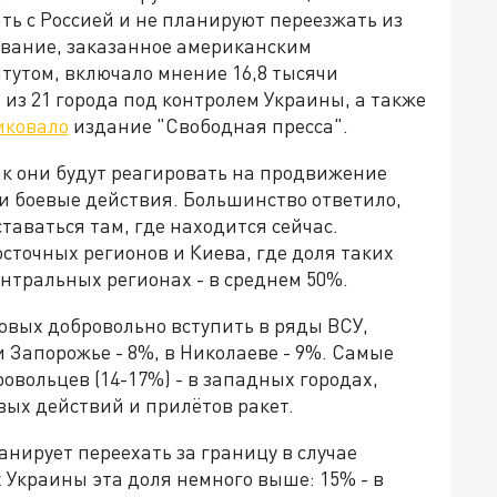
ь с Россией и не планируют переезжать из
ование, заказанное американским
утом, включало мнение 16,8 тысячи
из 21 города под контролем Украины, а также
иковало
издание "Свободная пресса".
ак они будут реагировать на продвижение
и боевые действия. Большинство ответило,
ставаться там, где находится сейчас.
осточных регионов и Киева, где доля таких
ентральных регионах - в среднем 50%.
овых добровольно вступить в ряды ВСУ,
 и Запорожье - 8%, в Николаеве - 9%. Самые
вольцев (14-17%) - в западных городах,
вых действий и прилётов ракет.
нирует переехать за границу в случае
 Украины эта доля немного выше: 15% - в