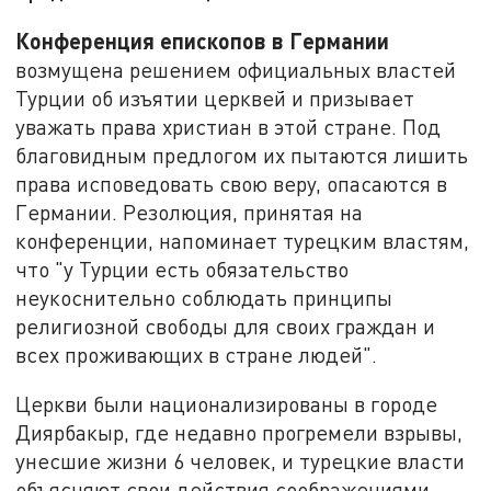
Конференция епископов в Германии
возмущена решением официальных властей
Турции об изъятии церквей и призывает
уважать права христиан в этой стране
.
Под
благовидным предлогом их пытаются лишить
права исповедовать свою веру, опасаются в
Германии. Резолюция, принятая на
конференции, напоминает турецким властям,
что
"у
Турции есть
обязательство
неукоснительно
соблюд
ать
принцип
ы
религиозной свободы для
своих
граждан и
всех проживающих в стране людей".
Церкви были национализированы в
городе
Диярбакыр,
где недавно прогремели взрывы,
унесшие жизни 6 человек, и турецкие власти
объясняют свои действия соображениями