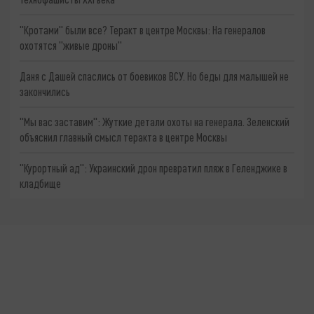
"Кротами" были все? Теракт в центре Москвы: На генералов
охотятся "живые дроны"
Даня с Дашей спаслись от боевиков ВСУ. Но беды для малышей не
закончились
"Мы вас заставим": Жуткие детали охоты на генерала. Зеленский
объяснил главный смысл теракта в центре Москвы
"Курортный ад": Украинский дрон превратил пляж в Геленджике в
кладбище