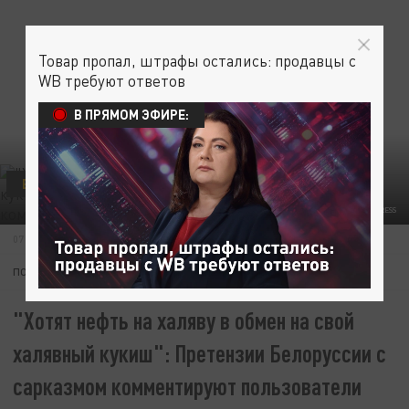
Товар пропал, штрафы остались: продавцы с
WB требуют ответов
В ПРЯМОМ ЭФИРЕ:
В МИРЕ
ФОТО: KREMLIN POOL/GLOBALLOOKPRESS
07 ФЕВРАЛЯ 01:50
ПОДПИШИТЕСЬ:
"Хотят нефть на халяву в обмен на свой
халявный кукиш": Претензии Белоруссии с
сарказмом комментируют пользователи