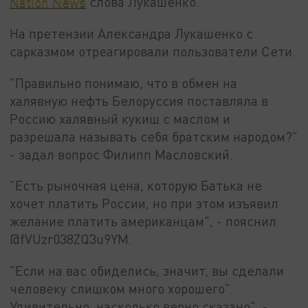
Nation News
слова Лукашенко.
На претензии Александра Лукашенко с
сарказмом отреагировали пользователи Сети.
"Правильно понимаю, что в обмен на
халявную нефть Белоруссия поставляла в
Россию халявный кукиш с маслом и
разрешала называть себя братским народом?"
- задал вопрос Филипп Масловский.
"Есть рыночная цена, которую Батька не
хочет платить России, но при этом изъявил
желание платить американцам", - пояснил
@fVUzr038ZQ3u9YM.
"Если на вас обиделись, значит, вы сделали
человеку слишком много хорошего".
Удивительно, насколько верно сказано", -