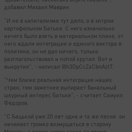
добавил Михаил Маврин.
"И не в капитализме тут дело, а в хитром
картофельном Батьке. С него изначально
нечего было взять в материальном плане, от
него ждали интеграции и единого вектора в
политике, он не дал ничего, только
разглагольствовал и попой крутил. Вот и
выкрутил", - написал @h3OpCcZaCbnAzlT.
"Чем ближе реальная интеграция наших
стран, тем заметнее выпирает банальный
шкурный интерес Батьки", - считает Самуил
Фёдоров.
"С Бацькой уже 20 лет одна и та же песня: он
начинает громко возмущаться в сторону
Москвы, а потом через какое-то время