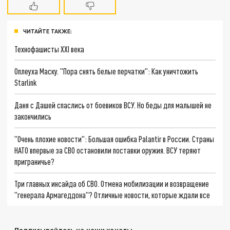
ЧИТАЙТЕ ТАКЖЕ:
Технофашисты XXI века
Оплеуха Маску. "Пора снять белые перчатки": Как уничтожить
Starlink
Даня с Дашей спаслись от боевиков ВСУ. Но беды для малышей не
закончились
"Очень плохие новости": Большая ошибка Palantir в России. Страны
НАТО впервые за СВО остановили поставки оружия. ВСУ теряют
приграничье?
Три главных инсайда об СВО. Отмена мобилизации и возвращение
"генерала Армагеддона"? Отличные новости, которые ждали все
Подписывайтесь на наши каналы