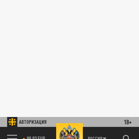
18+
АВТОРИЗАЦИЯ
89.93 EUR
РОССИЯ