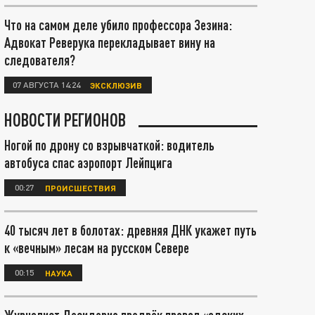
Что на самом деле убило профессора Зезина:
Адвокат Реверука перекладывает вину на
следователя?
07 АВГУСТА 14:24
ЭКСКЛЮЗИВ
НОВОСТИ РЕГИОНОВ
Ногой по дрону со взрывчаткой: водитель
автобуса спас аэропорт Лейпцига
00:27
ПРОИСШЕСТВИЯ
40 тысяч лет в болотах: древняя ДНК укажет путь
к «вечным» лесам на русском Севере
00:15
НАУКА