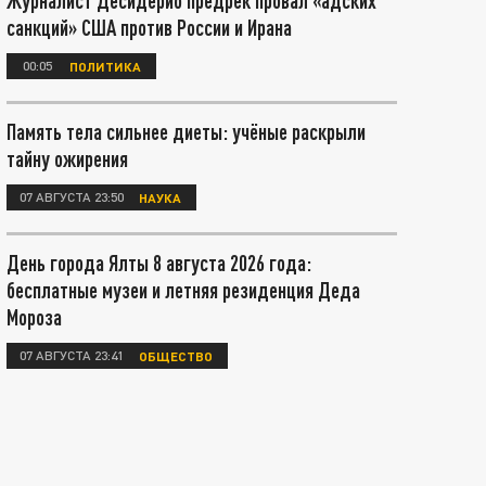
Журналист Десидерио предрёк провал «адских
санкций» США против России и Ирана
00:05
ПОЛИТИКА
Память тела сильнее диеты: учёные раскрыли
тайну ожирения
07 АВГУСТА 23:50
НАУКА
День города Ялты 8 августа 2026 года:
бесплатные музеи и летняя резиденция Деда
Мороза
07 АВГУСТА 23:41
ОБЩЕСТВО