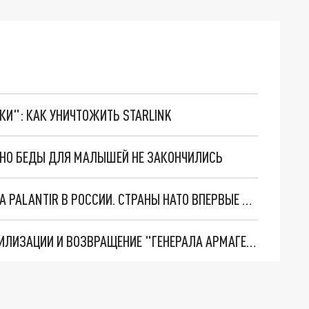
ТКИ": КАК УНИЧТОЖИТЬ STARLINK
. НО БЕДЫ ДЛЯ МАЛЫШЕЙ НЕ ЗАКОНЧИЛИСЬ
"ОЧЕНЬ ПЛОХИЕ НОВОСТИ": БОЛЬШАЯ ОШИБКА PALANTIR В РОССИИ. СТРАНЫ НАТО ВПЕРВЫЕ ЗА СВО ОСТАНОВИЛИ ПОСТАВКИ ОРУЖИЯ. ВСУ ТЕРЯЮТ ПРИГРАНИЧЬЕ?
ТРИ ГЛАВНЫХ ИНСАЙДА ОБ СВО. ОТМЕНА МОБИЛИЗАЦИИ И ВОЗВРАЩЕНИЕ "ГЕНЕРАЛА АРМАГЕДДОНА"? ОТЛИЧНЫЕ НОВОСТИ, КОТОРЫЕ ЖДАЛИ ВСЕ