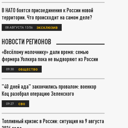
В НАТО боятся присоединения к России новой
территории. Что происходит на самом деле?
08 АВГУСТА 13:56
ЭКСКЛЮЗИВ
НОВОСТИ РЕГИОНОВ
«Весёлому молочнику» дали время: семью
фермера Уолкера пока не выдворяют из России
09:30
ОБЩЕСТВО
"40 дней ада" закончились провалом: военкор
Коц разобрал операцию Зеленского
09:27
СВО
Топливный кризис в России: ситуация на 9 августа