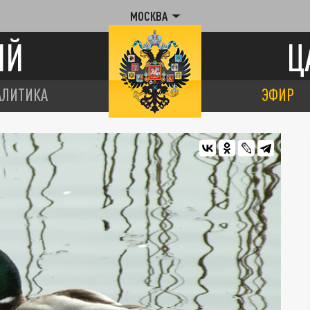
МОСКВА
ИЙ
Ц
АЛИТИКА
ЭФИР