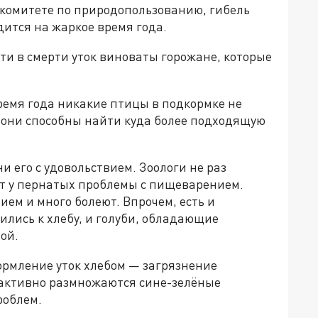
 комитете по природопользованию, гибель
дится на жаркое время года.
сти в смерти уток виноваты горожане, которые
ремя года никакие птицы в подкормке не
 они способны найти куда более подходящую
и его с удовольствием. Зоологи не раз
т у пернатых проблемы с пищеварением.
ем и много болеют. Впрочем, есть и
ились к хлебу, и голуби, обладающие
мой.
ормление уток хлебом — загрязнение
е активно размножаются сине-зелёные
проблем.