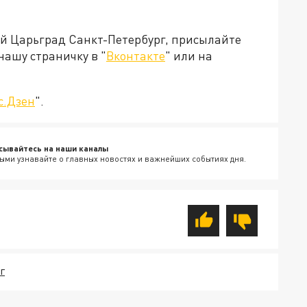
ей Царьград Санкт-Петербург, присылайте
нашу страничку в "
Вконтакте
" или на
с.Дзен
".
сывайтесь на наши каналы
ыми узнавайте о главных новостях и важнейших событиях дня.
Г