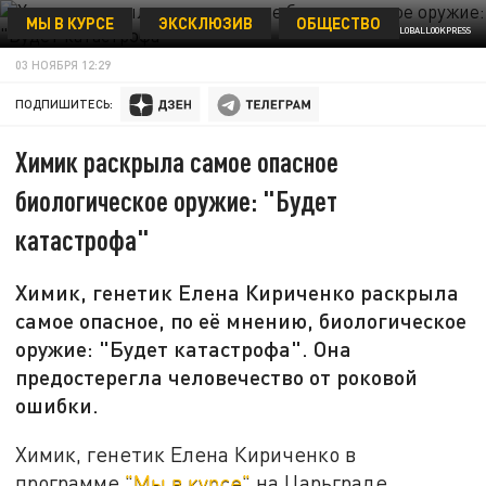
МЫ В КУРСЕ
ЭКСКЛЮЗИВ
ОБЩЕСТВО
BODO SCHACKOW/GLOBALLOOKPRESS
03 НОЯБРЯ 12:29
ПОДПИШИТЕСЬ:
Химик раскрыла самое опасное
биологическое оружие: "Будет
катастрофа"
Химик, генетик Елена Кириченко раскрыла
самое опасное, по её мнению, биологическое
оружие: "Будет катастрофа". Она
предостерегла человечество от роковой
ошибки.
Химик, генетик Елена Кириченко в
программе
"Мы в курсе"
на Царьграде