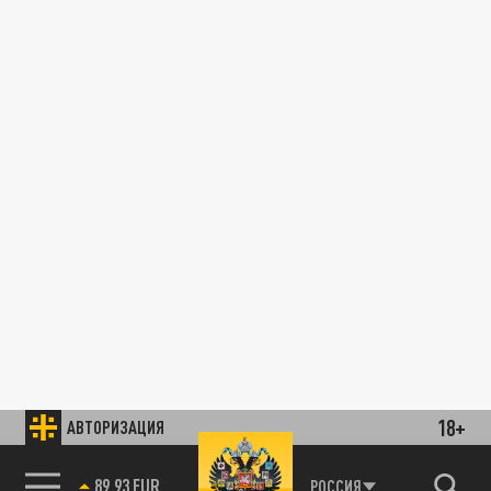
18+
АВТОРИЗАЦИЯ
89.93 EUR
РОССИЯ