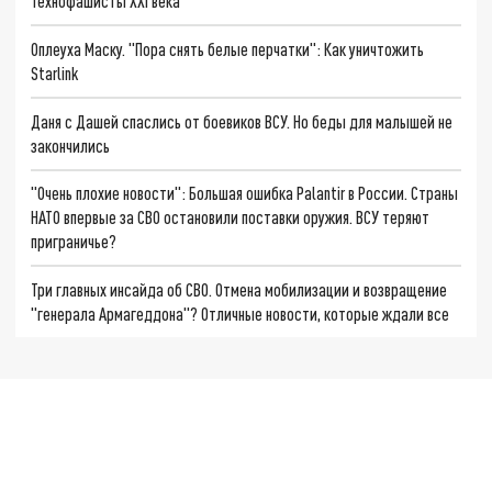
Технофашисты XXI века
Оплеуха Маску. "Пора снять белые перчатки": Как уничтожить
Starlink
Даня с Дашей спаслись от боевиков ВСУ. Но беды для малышей не
закончились
"Очень плохие новости": Большая ошибка Palantir в России. Страны
НАТО впервые за СВО остановили поставки оружия. ВСУ теряют
приграничье?
Три главных инсайда об СВО. Отмена мобилизации и возвращение
"генерала Армагеддона"? Отличные новости, которые ждали все