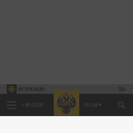
18+
АВТОРИЗАЦИЯ
89.93 EUR
РОССИЯ