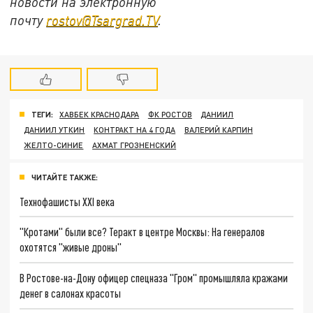
новости на электронную
почту
rostov@Tsargrad.ТV
.
ТЕГИ:
ХАВБЕК КРАСНОДАРА
ФК РОСТОВ
ДАНИИЛ
ДАНИИЛ УТКИН
КОНТРАКТ НА 4 ГОДА
ВАЛЕРИЙ КАРПИН
ЖЕЛТО-СИНИЕ
АХМАТ ГРОЗНЕНСКИЙ
ЧИТАЙТЕ ТАКЖЕ:
Технофашисты XXI века
"Кротами" были все? Теракт в центре Москвы: На генералов
охотятся "живые дроны"
В Ростове-на-Дону офицер спецназа "Гром" промышляла кражами
денег в салонах красоты