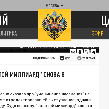
МОСКВА
ИЙ
Ц
АЛИТИКА
ЭФИР
© SHAWN THEW - POOL VIA CNP/GLOBALLOOKPRESS
ПОДПИШИТЕСЬ:
ТОЙ МИЛЛИАРД" СНОВА В
пно сказала про "уменьшение населения" на
ме отредактировали её выступление, однако
у. Судя по всему, "золотой миллиард" снова в