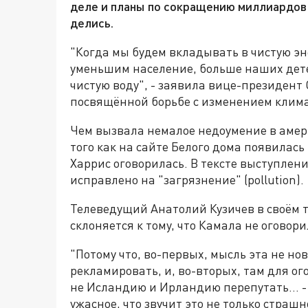
деле и планы по сокращению миллиардов 
делись.
"Когда мы будем вкладывать в чистую эн
уменьшим население, больше наших дете
чистую воду", - заявила вице-президен
посвящённой борьбе с изменением клима
Чем вызвала немалое недоумение в амери
того как на сайте Белого дома появилась
Харрис оговорилась. В тексте выступлени
исправлено на "загрязнение" (pollution).
Телеведущий Анатолий Кузичев в своём т
склоняется к тому, что Камала не оговори
"Потому что, во-первых, мысль эта не но
рекламировать, и, во-вторых, там для ог
не Исландию и Ирландию перепутать… - 
ужасное, что звучит это не только страшн