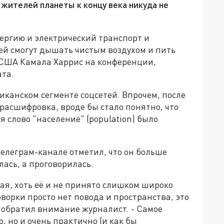
жителей планеты к концу века никуда не
ергию и электрический транспорт и
й смогут дышать чистым воздухом и пить
т США Камала Харрис на конференции,
та.
канском сегменте соцсетей. Впрочем, после
 расшифровка, вроде бы стало понятно, что
я слово "население" (population) было
елеграм-канале отметил, что он больше
лась, а проговорилась.
вая, хоть её и не принято слишком широко
оворки просто нет повода и пространства, это
обратил внимание журналист. - Самое
о, но и очень практично (и как бы