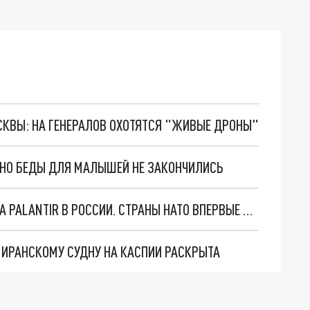
ОСКВЫ: НА ГЕНЕРАЛОВ ОХОТЯТСЯ "ЖИВЫЕ ДРОНЫ"
. НО БЕДЫ ДЛЯ МАЛЫШЕЙ НЕ ЗАКОНЧИЛИСЬ
"ОЧЕНЬ ПЛОХИЕ НОВОСТИ": БОЛЬШАЯ ОШИБКА PALANTIR В РОССИИ. СТРАНЫ НАТО ВПЕРВЫЕ ЗА СВО ОСТАНОВИЛИ ПОСТАВКИ ОРУЖИЯ. ВСУ ТЕРЯЮТ ПРИГРАНИЧЬЕ?
О ИРАНСКОМУ СУДНУ НА КАСПИИ РАСКРЫТА