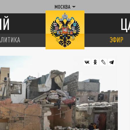
МОСКВА
ИЙ
Ц
АЛИТИКА
ЭФИР