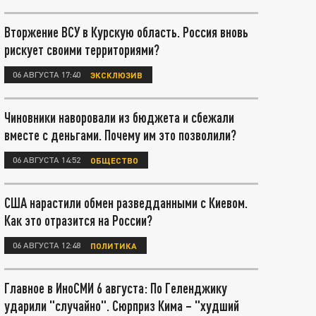
Вторжение ВСУ в Курскую область. Россия вновь
рискует своими территориями?
06 АВГУСТА 17:40
ЭКСКЛЮЗИВ
Чиновники наворовали из бюджета и сбежали
вместе с деньгами. Почему им это позволили?
06 АВГУСТА 14:52
ОБЩЕСТВО
США нарастили обмен разведданными с Киевом.
Как это отразится на России?
06 АВГУСТА 12:48
ПОЛИТИКА
Главное в ИноСМИ 6 августа: По Геленджику
ударили "случайно". Сюрприз Кима – "худший