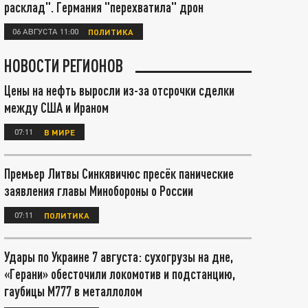
расклад". Германия "перехватила" дрон
06 АВГУСТА 11:00
ПОЛИТИКА
НОВОСТИ РЕГИОНОВ
Цены на нефть выросли из-за отсрочки сделки
между США и Ираном
07:11
В МИРЕ
Премьер Литвы Синкявичюс пресёк панические
заявления главы Минобороны о России
07:11
ПОЛИТИКА
Удары по Украине 7 августа: сухогрузы на дне,
«Герани» обесточили локомотив и подстанцию,
гаубицы М777 в металлолом