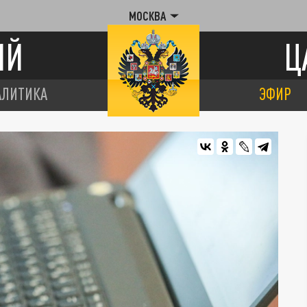
МОСКВА
ИЙ
Ц
АЛИТИКА
ЭФИР