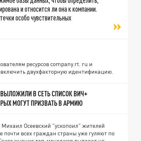
жимое базы данных, чтобы определить,
рована и относится ли она к компании.
утечки особо чувствительных
вателям ресурсов company.rt. ru и
 и включить двухфакторную идентификацию.
 ВЫЛОЖИЛИ В СЕТЬ СПИСОК ВИЧ+
ОРЫХ МОГУТ ПРИЗВАТЬ В АРМИЮ
" Михаил Осеевский "ускопоил" жителей
е почти всех граждан страны уже гуляют по
Такое мнение топ-менеджер выразил на