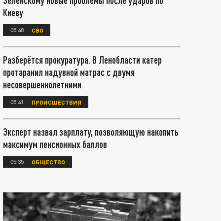
Зеленскому новые проблемы после ударов по
Киеву
05:48
СВО
Разберётся прокуратура. В Ленобласти катер
протаранил надувной матрас с двумя
несовершеннолетними
05:41
ПРОИСШЕСТВИЯ
Эксперт назвал зарплату, позволяющую накопить
максимум пенсионных баллов
05:35
ОБЩЕСТВО