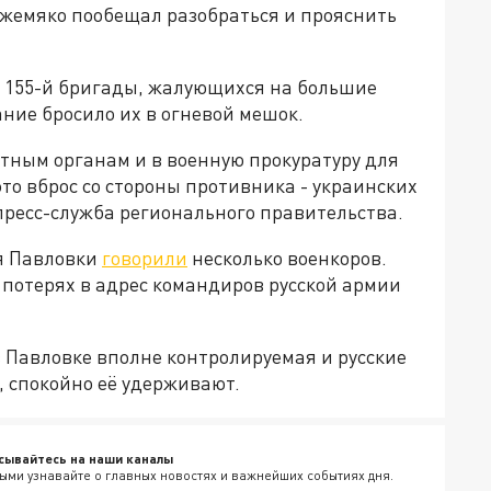
ожемяко пообещал разобраться и прояснить
 155-й бригады, жалующихся на большие
ание бросило их в огневой мешок.
ным органам и в военную прокуратуру для
то вброс со стороны противника - украинских
ресс-служба регионального правительства.
я Павловки
говорили
несколько военкоров.
потерях в адрес командиров русской армии
в Павловке вполне контролируемая и русские
, спокойно её удерживают.
сывайтесь на наши каналы
ыми узнавайте о главных новостях и важнейших событиях дня.