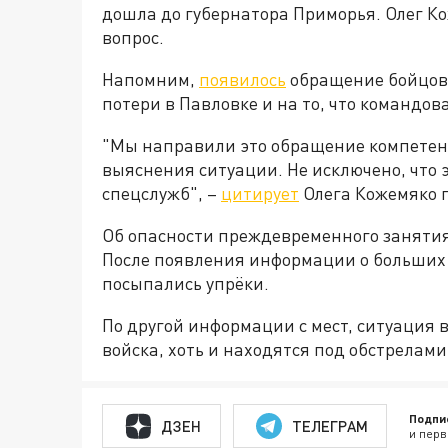
дошла до губернатора Приморья. Олег К
вопрос.
Напомним,
появилось
обращение бойцов
потери в Павловке и на то, что командов
"Мы направили это обращение компетент
выяснения ситуации. Не исключено, что э
спецслужб", –
цитирует
Олега Кожемяко п
Об опасности преждевременного заняти
После появления информации о больших 
посыпались упрёки.
По другой информации с мест, ситуация 
войска, хоть и находятся под обстрелами
Подпи
ДЗЕН
ТЕЛЕГРАМ
и перв