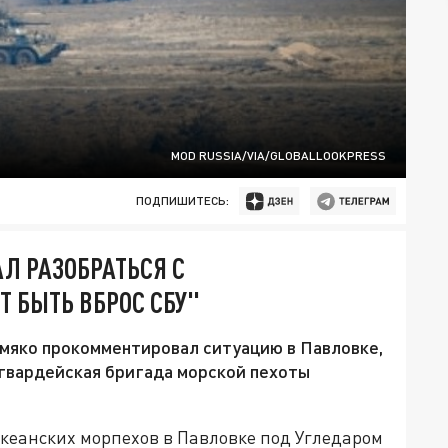
MOD RUSSIA/VIA/GLOBALLOOKPRESS
ПОДПИШИТЕСЬ:
Л РАЗОБРАТЬСЯ С
Т БЫТЬ ВБРОС СБУ"
мяко прокомментировал ситуацию в Павловке,
 гвардейская бригада морской пехоты
еанских морпехов в Павловке под Угледаром