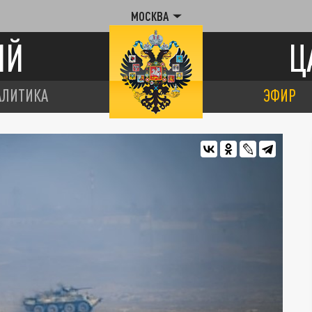
МОСКВА
ИЙ
Ц
АЛИТИКА
ЭФИР