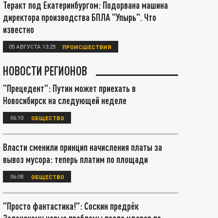
Теракт под Екатеринбургом: Подорвана машина
директора производства БПЛА "Упырь". Что
известно
05 АВГУСТА 13:25
ПРОИСШЕСТВИЯ
НОВОСТИ РЕГИОНОВ
"Прецедент": Путин может приехать в
Новосибирск на следующей неделе
06:10
ОБЩЕСТВО
Власти сменили принцип начисления платы за
вывоз мусора: теперь платим по площади
06:08
ОБЩЕСТВО
"Просто фантастика!": Соскин предрёк