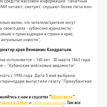
30 средств массовой информации. Печатные
МИ читают, смотрят, слушают более пяти млн
ько велик, что читатели/зрители могут
 своего дела - кубанские журналисты -
ление о происходящем в стране и крае.
 актуальные новости",
бернатор края Вениамин Кондратьев.
ке исполняется – 160 лет. 30 марта 1863 года
не – "Кубанские войсковые ведомости".
чать с 1996 года. Дата 5 мая выбрана
Екатеринодаре выпустили газету "Прикубанская
иняйтесь к нам в соцсетях
"
ВКонтакте
"
,
ш
канал в Дзене
и
телеграм-канал
. Там все