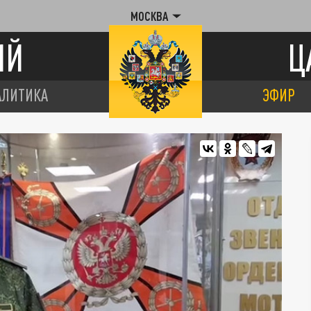
МОСКВА
ИЙ
Ц
АЛИТИКА
ЭФИР