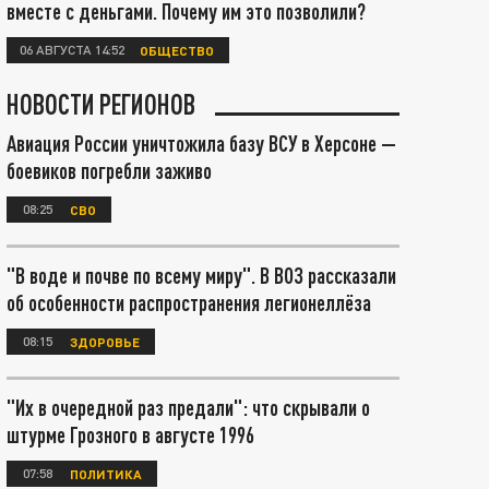
вместе с деньгами. Почему им это позволили?
06 АВГУСТА 14:52
ОБЩЕСТВО
НОВОСТИ РЕГИОНОВ
Авиация России уничтожила базу ВСУ в Херсоне —
боевиков погребли заживо
08:25
СВО
"В воде и почве по всему миру". В ВОЗ рассказали
об особенности распространения легионеллёза
08:15
ЗДОРОВЬЕ
"Их в очередной раз предали": что скрывали о
штурме Грозного в августе 1996
07:58
ПОЛИТИКА