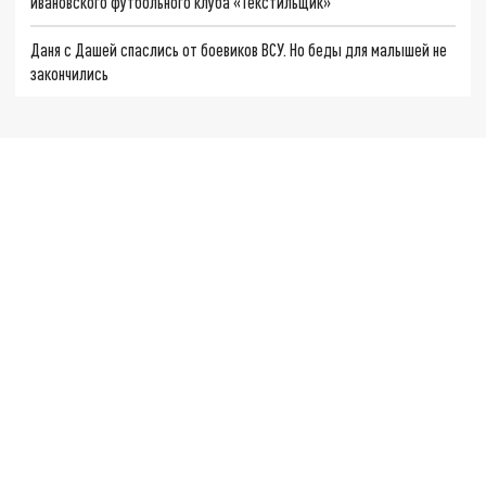
ивановского футбольного клуба «Текстильщик»
Даня с Дашей спаслись от боевиков ВСУ. Но беды для малышей не
закончились