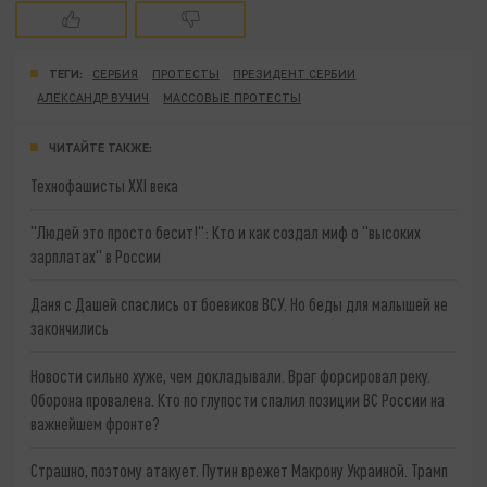
ТЕГИ:
СЕРБИЯ
ПРОТЕСТЫ
ПРЕЗИДЕНТ СЕРБИИ
АЛЕКСАНДР ВУЧИЧ
МАССОВЫЕ ПРОТЕСТЫ
ЧИТАЙТЕ ТАКЖЕ:
Технофашисты XXI века
"Людей это просто бесит!": Кто и как создал миф о "высоких
зарплатах" в России
Даня с Дашей спаслись от боевиков ВСУ. Но беды для малышей не
закончились
Новости сильно хуже, чем докладывали. Враг форсировал реку.
Оборона провалена. Кто по глупости спалил позиции ВС России на
важнейшем фронте?
Страшно, поэтому атакует. Путин врежет Макрону Украиной. Трамп