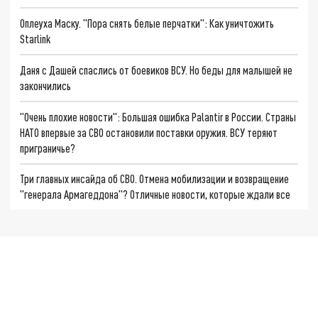
Оплеуха Маску. "Пора снять белые перчатки": Как уничтожить
Starlink
Даня с Дашей спаслись от боевиков ВСУ. Но беды для малышей не
закончились
"Очень плохие новости": Большая ошибка Palantir в России. Страны
НАТО впервые за СВО остановили поставки оружия. ВСУ теряют
приграничье?
Три главных инсайда об СВО. Отмена мобилизации и возвращение
"генерала Армагеддона"? Отличные новости, которые ждали все