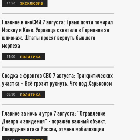
14:24
ЭКСКЛЮЗИВ
Главное в иноСМИ 7 августа: Трамп почти помирил
Москву и Киев. Украинца схватили в Германии за
шпионаж. Штаты просят вернуть бывшего
морпеха
11:00
ПОЛИТИКА
Сводка с фронтов СВО 7 августа: Три критических
участка – Всё грозит рухнуть. Что под Харьковом
08:30
ПОЛИТИКА
Главное за ночь и утро 7 августа: "Отравление
Днепра и эпидемия" - поражён важный объект.
Рекордная атака России, отмена мобилизации
08:00
ЭКСКЛЮЗИВ