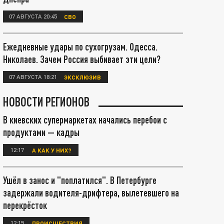
07 АВГУСТА 20:45
СВО
Ежедневные удары по сухогрузам. Одесса.
Николаев. Зачем Россия выбивает эти цели?
07 АВГУСТА 18:21
ЭКСКЛЮЗИВ
НОВОСТИ РЕГИОНОВ
В киевских супермаркетах начались перебои с
продуктами — кадры
12:17
А КАК У НИХ?
Ушёл в занос и "поплатился". В Петербурге
задержали водителя-дрифтера, вылетевшего на
перекрёсток
12:15
ПРОИСШЕСТВИЯ