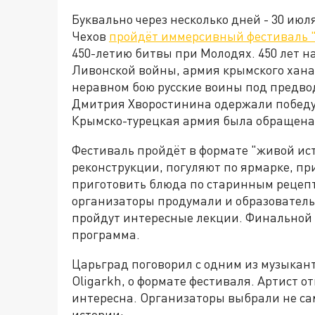
Буквально через несколько дней - 30 июля
Чехов
пройдёт иммерсивный фестиваль "
450-летию битвы при Молодях. 450 лет на
Ливонской войны, армия крымского хана 
неравном бою русские воины под предво
Дмитрия Хворостинина одержали победу
Крымско-турецкая армия была обращена 
Фестиваль пройдёт в формате "живой ис
реконструкции, погуляют по ярмарке, пр
приготовить блюда по старинным рецеп
организаторы продумали и образователь
пройдут интересные лекции. Финальной 
программа.
Царьград поговорил с одним из музыкан
Oligarkh, о формате фестиваля. Артист о
интересна. Организаторы выбрали не са
истории: