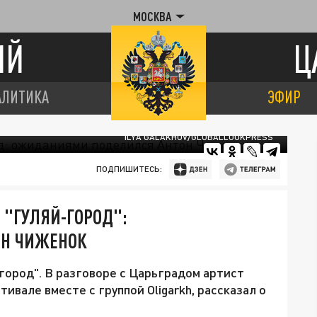
МОСКВА
ИЙ
Ц
АЛИТИКА
ЭФИР
ILYA GALAKHOV/GLOBALLOOKPRESS
ПОДПИШИТЕСЬ:
 "ГУЛЯЙ-ГОРОД":
Н ЧИЖЕНОК
город". В разговоре с Царьградом артист
ивале вместе с группой Oligarkh, рассказал о