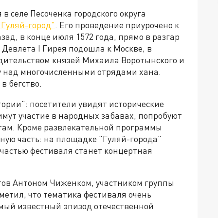
 в селе Песоченка городского округа
Гуляй-город"
. Его проведение приурочено к
зад, в конце июля 1572 года, прямо в разгар
Девлета I Гирея подошла к Москве, в
дительством князей Михаила Воротынского и
 над многочисленными отрядами хана.
в бегство.
тории": посетители увидят исторические
имут участие в народных забавах, попробуют
там. Кроме развлекательной программы
ную часть: на площадке "Гуляй-города"
частью фестиваля станет концертная
тов Антоном Чиженком, участником группы
тметил, что тематика фестиваля очень
мый известный эпизод отечественной