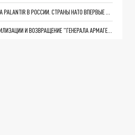
"ОЧЕНЬ ПЛОХИЕ НОВОСТИ": БОЛЬШАЯ ОШИБКА PALANTIR В РОССИИ. СТРАНЫ НАТО ВПЕРВЫЕ ЗА СВО ОСТАНОВИЛИ ПОСТАВКИ ОРУЖИЯ. ВСУ ТЕРЯЮТ ПРИГРАНИЧЬЕ?
ТРИ ГЛАВНЫХ ИНСАЙДА ОБ СВО. ОТМЕНА МОБИЛИЗАЦИИ И ВОЗВРАЩЕНИЕ "ГЕНЕРАЛА АРМАГЕДДОНА"? ОТЛИЧНЫЕ НОВОСТИ, КОТОРЫЕ ЖДАЛИ ВСЕ