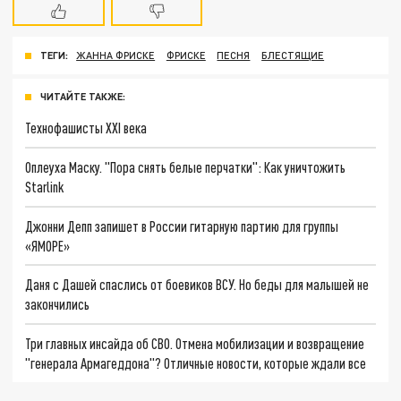
ТЕГИ:
ЖАННА ФРИСКЕ
ФРИСКЕ
ПЕСНЯ
БЛЕСТЯЩИЕ
ЧИТАЙТЕ ТАКЖЕ:
Технофашисты XXI века
Оплеуха Маску. "Пора снять белые перчатки": Как уничтожить
Starlink
Джонни Депп запишет в России гитарную партию для группы
«ЯМОРЕ»
Даня с Дашей спаслись от боевиков ВСУ. Но беды для малышей не
закончились
Три главных инсайда об СВО. Отмена мобилизации и возвращение
"генерала Армагеддона"? Отличные новости, которые ждали все