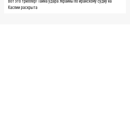
Вот это триллер! Тайна удара Украины по иранскому судну на
Каспии раскрыта