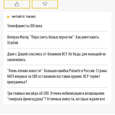
ЧИТАЙТЕ ТАКЖЕ:
Технофашисты XXI века
Оплеуха Маску. "Пора снять белые перчатки": Как уничтожить
Starlink
Даня с Дашей спаслись от боевиков ВСУ. Но беды для малышей не
закончились
"Очень плохие новости": Большая ошибка Palantir в России. Страны
НАТО впервые за СВО остановили поставки оружия. ВСУ теряют
приграничье?
Три главных инсайда об СВО. Отмена мобилизации и возвращение
"генерала Армагеддона"? Отличные новости, которые ждали все