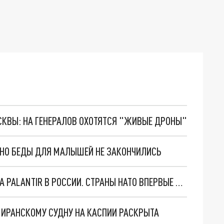
ОСКВЫ: НА ГЕНЕРАЛОВ ОХОТЯТСЯ "ЖИВЫЕ ДРОНЫ"
. НО БЕДЫ ДЛЯ МАЛЫШЕЙ НЕ ЗАКОНЧИЛИСЬ
"ОЧЕНЬ ПЛОХИЕ НОВОСТИ": БОЛЬШАЯ ОШИБКА PALANTIR В РОССИИ. СТРАНЫ НАТО ВПЕРВЫЕ ЗА СВО ОСТАНОВИЛИ ПОСТАВКИ ОРУЖИЯ. ВСУ ТЕРЯЮТ ПРИГРАНИЧЬЕ?
О ИРАНСКОМУ СУДНУ НА КАСПИИ РАСКРЫТА