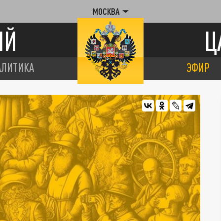
МОСКВА
ИЙ
Ц
АЛИТИКА
ЭФИР