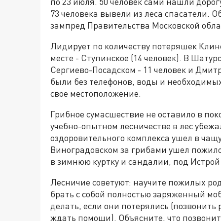
по 23 июля. 50 человек сами нашли дорог
73 человека вывели из леса спасатели. 
зампред Правительства Московской обла
Лидирует по количеству потеряшек Клинск
месте - Ступинское (14 человек). В Шатур
Сергиево-Посадском - 11 человек и Дмит
были без телефонов, воды и необходимых
свое местоположение.
Грибное сумасшествие не оставило в пок
учебно-опытном лесничестве в лес убежа
оздоровительного комплекса ушел в чащ
Виноградовском за грибами ушел пожил
в зимнюю куртку и сандалии, под Истро
Лесничие советуют: научите пожилых род
брать с собой полностью заряженный моб
делать, если они потерялись (позвонить 
ждать помощи). Объясните, что позвонить