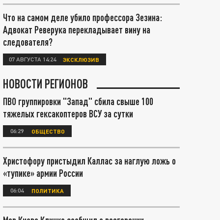
Что на самом деле убило профессора Зезина:
Адвокат Реверука перекладывает вину на
следователя?
07 АВГУСТА 14:24
ЭКСКЛЮЗИВ
НОВОСТИ РЕГИОНОВ
ПВО группировки "Запад" сбила свыше 100
тяжелых гексакоптеров ВСУ за сутки
06:29
ОБЩЕСТВО
Христофору пристыдил Каллас за наглую ложь о
«тупике» армии России
06:04
ПОЛИТИКА