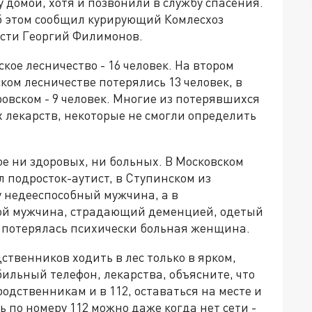
у домой, хотя и позвонили в службу спасения.
Об этом сообщил курирующий Комлесхоз
сти Георгий Филимонов.
ое лесничество - 16 человек. На втором
ском лесничестве потерялись 13 человек, в
ровском - 9 человек. Многие из потерявшихся
 лекарств, некоторые не смогли определить
ое ни здоровых, ни больных. В Московском
л подросток-аутист, в Ступинском из
у недееспособный мужчина, а в
ой мужчина, страдающий деменцией, одетый
й потерялась психически больная женщина.
ственников ходить в лес только в ярком,
ильный телефон, лекарства, объясните, что
родственникам и в 112, оставаться на месте и
 по номеру 112 можно даже когда нет сети -