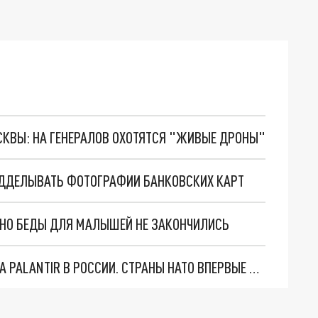
ОСКВЫ: НА ГЕНЕРАЛОВ ОХОТЯТСЯ "ЖИВЫЕ ДРОНЫ"
ДДЕЛЫВАТЬ ФОТОГРАФИИ БАНКОВСКИХ КАРТ
. НО БЕДЫ ДЛЯ МАЛЫШЕЙ НЕ ЗАКОНЧИЛИСЬ
"ОЧЕНЬ ПЛОХИЕ НОВОСТИ": БОЛЬШАЯ ОШИБКА PALANTIR В РОССИИ. СТРАНЫ НАТО ВПЕРВЫЕ ЗА СВО ОСТАНОВИЛИ ПОСТАВКИ ОРУЖИЯ. ВСУ ТЕРЯЮТ ПРИГРАНИЧЬЕ?