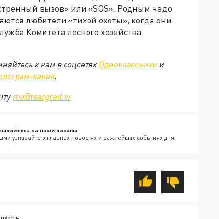
кстренный вызов» или «SOS». Родным надо
яются любители «тихой охоты», когда они
служба Комитета лесного хозяйства
няйтесь к нам в соцсетях
Одноклассники
и
елеграм-канал
.
очту
mo@tsargrad.tv
сывайтесь на наши каналы
ыми узнавайте о главных новостях и важнейших событиях дня.
БЛАСТЬ