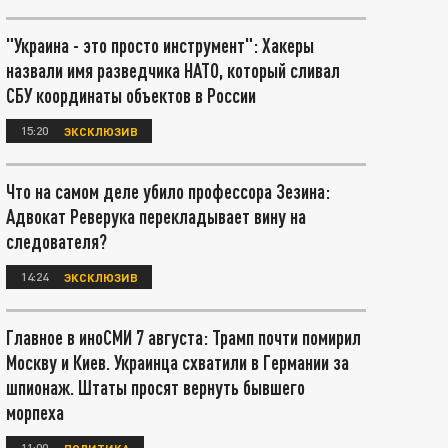
"Украина - это просто инструмент": Хакеры
назвали имя разведчика НАТО, который сливал
СБУ координаты объектов в России
15:20
ЭКСКЛЮЗИВ
Что на самом деле убило профессора Зезина:
Адвокат Реверука перекладывает вину на
следователя?
14:24
ЭКСКЛЮЗИВ
Главное в иноСМИ 7 августа: Трамп почти помирил
Москву и Киев. Украинца схватили в Германии за
шпионаж. Штаты просят вернуть бывшего
морпеха
11:00
ПОЛИТИКА