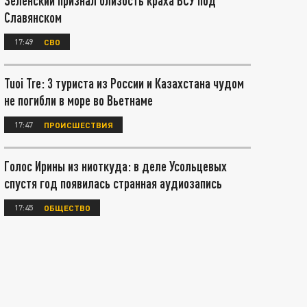
Зеленский признал близость краха ВСУ под
Славянском
17:49
СВО
Tuoi Tre: 3 туриста из России и Казахстана чудом
не погибли в море во Вьетнаме
17:47
ПРОИСШЕСТВИЯ
Голос Ирины из ниоткуда: в деле Усольцевых
спустя год появилась странная аудиозапись
17:45
ОБЩЕСТВО