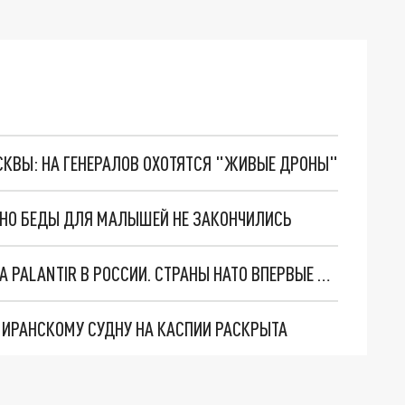
ОСКВЫ: НА ГЕНЕРАЛОВ ОХОТЯТСЯ "ЖИВЫЕ ДРОНЫ"
. НО БЕДЫ ДЛЯ МАЛЫШЕЙ НЕ ЗАКОНЧИЛИСЬ
"ОЧЕНЬ ПЛОХИЕ НОВОСТИ": БОЛЬШАЯ ОШИБКА PALANTIR В РОССИИ. СТРАНЫ НАТО ВПЕРВЫЕ ЗА СВО ОСТАНОВИЛИ ПОСТАВКИ ОРУЖИЯ. ВСУ ТЕРЯЮТ ПРИГРАНИЧЬЕ?
О ИРАНСКОМУ СУДНУ НА КАСПИИ РАСКРЫТА