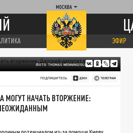
МОСКВА
ИЙ
Ц
АЛИТИКА
ЭФИР
ФОТО: THOMAS WENNING/GLOBALLOOKPRESS
ПОДПИШИТЕСЬ:
 МОГУТ НАЧАТЬ ВТОРЖЕНИЕ:
С НЕОЖИДАННЫМ
оронным потенциалом из-за помощи Киеву,