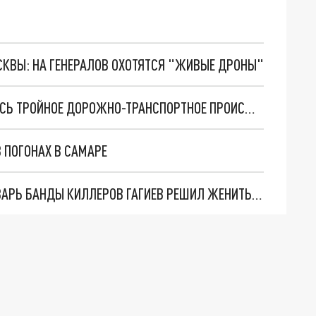
ОСКВЫ: НА ГЕНЕРАЛОВ ОХОТЯТСЯ "ЖИВЫЕ ДРОНЫ"
НА ТРАССЕ В РОСТОВСКОЙ ОБЛАСТИ СЛУЧИЛОСЬ ТРОЙНОЕ ДОРОЖНО-ТРАНСПОРТНОЕ ПРОИСШЕСТВИЕ
В ПОГОНАХ В САМАРЕ
СВАДЬБА СТРОГОГО РЕЖИМА: В РОССИИ ГЛАВАРЬ БАНДЫ КИЛЛЕРОВ ГАГИЕВ РЕШИЛ ЖЕНИТЬСЯ, НЕ ВЫХОДЯ ИЗ СИЗО