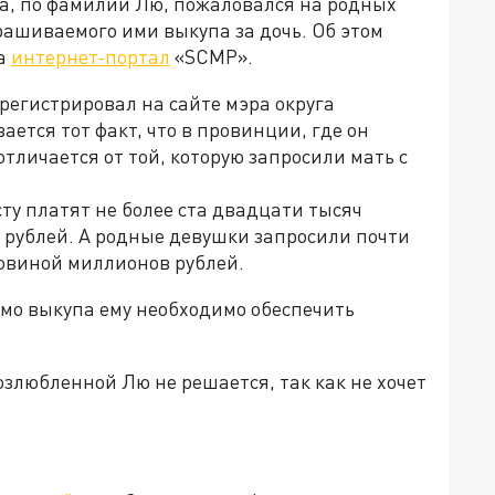
на, по фамилии Лю, пожаловался на родных
прашиваемого ими выкупа за дочь. Об этом
на
интернет-портал
«SCMP».
арегистрировал на сайте мэра округа
ется тот факт, что в провинции, где он
тличается от той, которую запросили мать с
сту платят не более ста двадцати тысяч
 рублей. А родные девушки запросили почти
ловиной миллионов рублей.
имо выкупа ему необходимо обеспечить
озлюбленной Лю не решается, так как не хочет