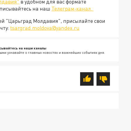
лдавия"
в удобном для вас формате
дписывайтесь на наш
Телеграм-канал.
ией "Царьград Молдавия", присылайте свои
чту:
tsargrad.moldova@yandex.ru
сывайтесь на наши каналы
ыми узнавайте о главных новостях и важнейших событиях дня.